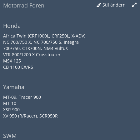
Motorrad Foren
Stil ändern
Honda
Africa Twin (CRF1000L, CRF250L, X-ADV)
NC 700/750 X, NC 700/750 S, Integra
700/750, CTX700N, NM4 Vultus
VFR 800/1200 X Crosstourer
MSX 125
CB 1100 EX/RS
Yamaha
MT-09, Tracer 900
MT-10
XSR 900
XV 950 (R/Racer), SCR950R
SWM