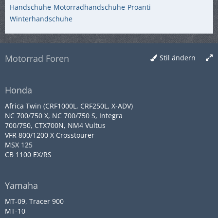
Handschuhe
Motorradhandschuhe
Proanti
Winterhandschuhe
Motorrad Foren
Stil ändern
Honda
Africa Twin (CRF1000L, CRF250L, X-ADV)
NC 700/750 X, NC 700/750 S, Integra
700/750, CTX700N, NM4 Vultus
VFR 800/1200 X Crosstourer
MSX 125
CB 1100 EX/RS
Yamaha
MT-09, Tracer 900
MT-10