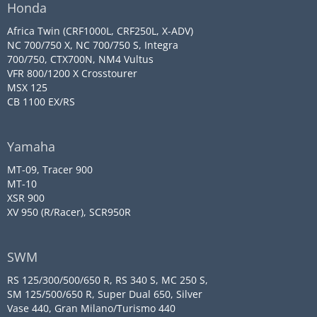
Honda
Africa Twin (CRF1000L, CRF250L, X-ADV)
NC 700/750 X, NC 700/750 S, Integra
700/750, CTX700N, NM4 Vultus
VFR 800/1200 X Crosstourer
MSX 125
CB 1100 EX/RS
Yamaha
MT-09, Tracer 900
MT-10
XSR 900
XV 950 (R/Racer), SCR950R
SWM
RS 125/300/500/650 R, RS 340 S, MC 250 S,
SM 125/500/650 R, Super Dual 650, Silver
Vase 440, Gran Milano/Turismo 440