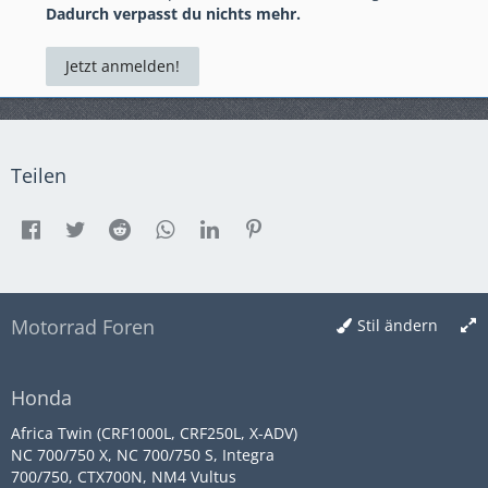
Dadurch verpasst du nichts mehr.
Jetzt anmelden!
Teilen
Motorrad Foren
Stil ändern
Honda
Africa Twin (CRF1000L, CRF250L, X-ADV)
NC 700/750 X, NC 700/750 S, Integra
700/750, CTX700N, NM4 Vultus