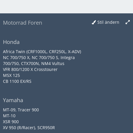
Motorrad Foren
Stil ändern
Honda
Africa Twin (CRF1000L, CRF250L, X-ADV)
NC 700/750 X, NC 700/750 S, Integra
700/750, CTX700N, NM4 Vultus
VFR 800/1200 X Crosstourer
MSX 125
CB 1100 EX/RS
Yamaha
MT-09, Tracer 900
MT-10
XSR 900
XV 950 (R/Racer), SCR950R