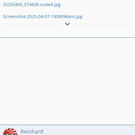
20250406_074428-scaled.jpg
Screenshot-2025-04-07-130909klein.jpg
Moto Guzzi Le Mans 1, Moto Guzzi Le Mans II, Moto Guzzi 1000
SP, Moto Guzzi Griso 1400, Griso 1100, Yamaha SR 500 48T,
Reinhard