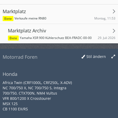
Marktplatz
Montag, 11:53
Verkaufe meine RN80
Biete
Marktplatz Archiv
29. Juli 2026
Yamaha XSR 900 Kühlerschutz BEA-FRADC-00-00
Biete
Motorrad Foren
Stil ändern
Honda
Africa Twin (CRF1000L, CRF250L, X-ADV)
NC 700/750 X, NC 700/750 S, Integra
700/750, CTX700N, NM4 Vultus
VFR 800/1200 X Crosstourer
MSX 125
CB 1100 EX/RS