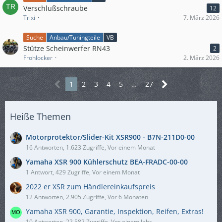
Verschlußschraube
12
Trixi
7. März 2026
Suche
Anbau/Tuningteile
VB
Stütze Scheinwerfer RN43
2
Frohlocker
2. März 2026
1
2
3
4
5
…
27
Heiße Themen
Motorprotektor/Slider-Kit XSR900 - B7N-211D0-00
16 Antworten, 1.623 Zugriffe, Vor einem Monat
Yamaha XSR 900 Kühlerschutz BEA-FRADC-00-00
1 Antwort, 429 Zugriffe, Vor einem Monat
2022 er XSR zum Händlereinkaufspreis
12 Antworten, 2.905 Zugriffe, Vor 6 Monaten
Yamaha XSR 900, Garantie, Inspektion, Reifen, Extras!
10 Antworten, 22.582 Zugriffe, Vor einem Jahr