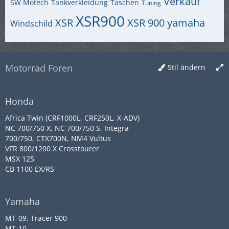
Verkauf
SW Motech
Tankverkleidung
Taschen
Tuning
XSR900
XSR
XSR 900
yamaha
Windschild
Motorrad Foren
Stil ändern
Honda
Africa Twin (CRF1000L, CRF250L, X-ADV)
NC 700/750 X, NC 700/750 S, Integra
700/750, CTX700N, NM4 Vultus
VFR 800/1200 X Crosstourer
MSX 125
CB 1100 EX/RS
Yamaha
MT-09, Tracer 900
MT-10