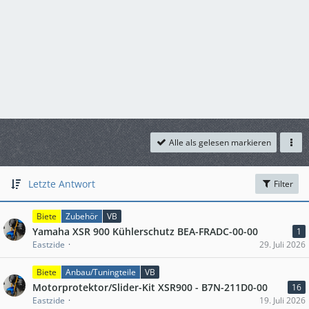
Alle als gelesen markieren
Letzte Antwort
Filter
Biete
Zubehör
VB
Yamaha XSR 900 Kühlerschutz BEA-FRADC-00-00
1
Eastzide
29. Juli 2026
Biete
Anbau/Tuningteile
VB
Motorprotektor/Slider-Kit XSR900 - B7N-211D0-00
16
Eastzide
19. Juli 2026