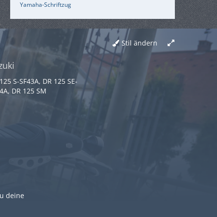
Yamaha-Schriftzug
Stil ändern
zuki
125 S-SF43A, DR 125 SE-
4A, DR 125 SM
du deine