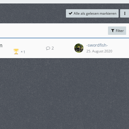
Alle als gelesen markieren
Filter
m
-swordfish-
2
25. August 2020
1