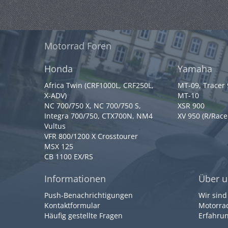
Motorrad Foren
Honda
Yamaha
Africa Twin (CRF1000L, CRF250L,
MT-09, Tracer
X-ADV)
MT-10
NC 700/750 X, NC 700/750 S,
XSR 900
Integra 700/750, CTX700N, NM4
XV 950 (R/Race
Vultus
VFR 800/1200 X Crosstourer
MSX 125
CB 1100 EX/RS
Informationen
Über u
Push-Benachrichtigungen
Wir sind
Kontaktformular
Motorrad
Häufig gestellte Fragen
Erfahrun