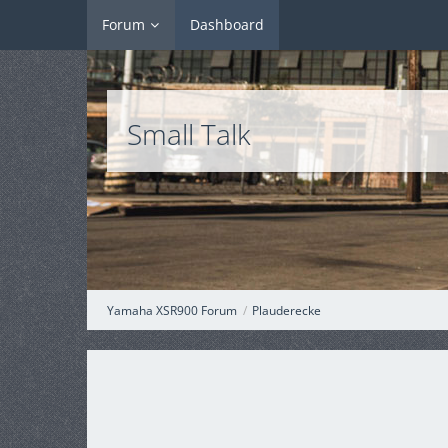
Forum
Dashboard
Small Talk
Yamaha XSR900 Forum
Plauderecke