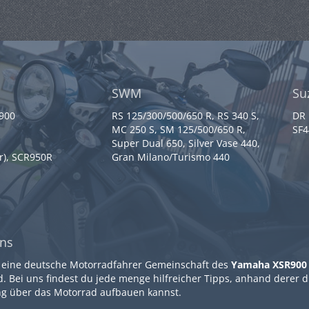
SWM
Su
 900
RS 125/300/500/650 R, RS 340 S,
DR 
MC 250 S, SM 125/500/650 R,
SF4
Super Dual 650, Silver Vase 440,
r), SCR950R
Gran Milano/Turismo 440
ns
 eine deutsche Motorradfahrer Gemeinschaft des
Yamaha XSR900
. Bei uns findest du jede menge hilfreicher Tipps, anhand derer 
g über das Motorrad aufbauen kannst.