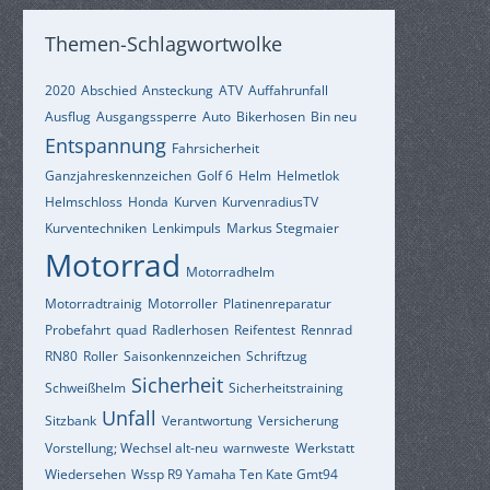
Themen-Schlagwortwolke
2020
Abschied
Ansteckung
ATV
Auffahrunfall
Ausflug
Ausgangssperre
Auto
Bikerhosen
Bin neu
Entspannung
Fahrsicherheit
Ganzjahreskennzeichen
Golf 6
Helm
Helmetlok
Helmschloss
Honda
Kurven
KurvenradiusTV
Kurventechniken
Lenkimpuls
Markus Stegmaier
Motorrad
Motorradhelm
Motorradtrainig
Motorroller
Platinenreparatur
Probefahrt
quad
Radlerhosen
Reifentest
Rennrad
RN80
Roller
Saisonkennzeichen
Schriftzug
Sicherheit
Schweißhelm
Sicherheitstraining
Unfall
Sitzbank
Verantwortung
Versicherung
Vorstellung; Wechsel alt-neu
warnweste
Werkstatt
Wiedersehen
Wssp R9 Yamaha Ten Kate Gmt94