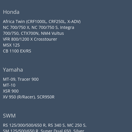
Honda
Africa Twin (CRF1000L, CRF250L, X-ADV)
NC 700/750 X, NC 700/750 S, Integra
700/750, CTX700N, NM4 Vultus
VFR 800/1200 X Crosstourer
MSX 125
CB 1100 EX/RS
Yamaha
MT-09, Tracer 900
MT-10
XSR 900
XV 950 (R/Racer), SCR950R
SWM
RS 125/300/500/650 R, RS 340 S, MC 250 S,
SM 125/500/650 R, Super Dual 650, Silver