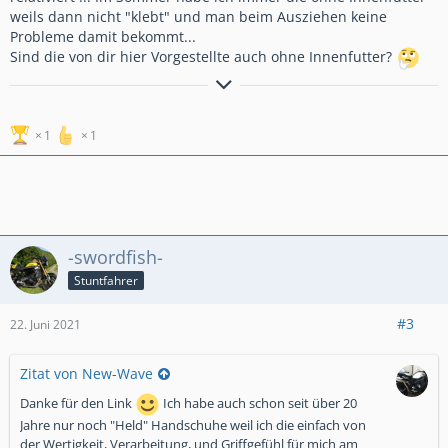
weils dann nicht "klebt" und man beim Ausziehen keine
Probleme damit bekommt...
Sind die von dir hier Vorgestellte auch ohne Innenfutter?
...manchmal bin ich auf beiden Ohren blind
1
1
Honda VT 500 E-Suzuki LS 650 Savage-Harley Davidson 1200 Sportster-Honda CB
750 Sevenfifty-
Suzuki GSX 1100 G-
Suzuki Bandit 1200-Yamaha XJR 1200 Kenny Roberts Replica-Honda CBR 600 F
(PC35)-Honda VTR 1000 F Firestorm-
Suzuki GSX 1400-Triumph Tiger 955i-Yamaha FZS 1000 Fazer-Suzuki DL 650 V-
Strom (K04)-Suzuki V-Strom 650 (L2)-
-swordfish-
Yamaha XSR 900-Yamaha Tracer 900 GT-Suzuki GSX 750 AE Inazuma-Suzuki GSX
1200 Inazuma-Moto Guzzi 850 V7 Special
Stuntfahrer
#3
22. Juni 2021
Zitat von New-Wave
Danke für den Link
Ich habe auch schon seit über 20
Jahre nur noch "Held" Handschuhe weil ich die einfach von
der Wertigkeit, Verarbeitung, und Griffgefühl für mich am