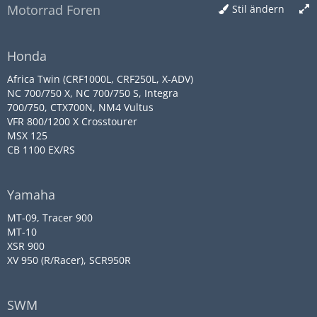
Motorrad Foren
Stil ändern
Honda
Africa Twin (CRF1000L, CRF250L, X-ADV)
NC 700/750 X, NC 700/750 S, Integra
700/750, CTX700N, NM4 Vultus
VFR 800/1200 X Crosstourer
MSX 125
CB 1100 EX/RS
Yamaha
MT-09, Tracer 900
MT-10
XSR 900
XV 950 (R/Racer), SCR950R
SWM