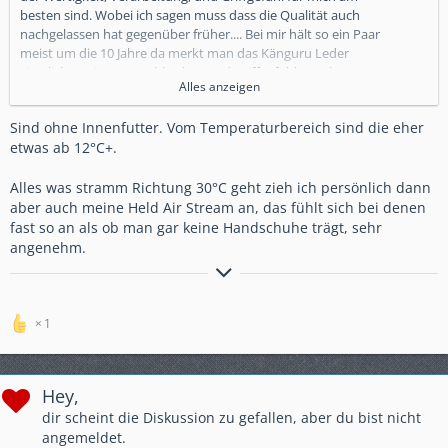
besten sind. Wobei ich sagen muss dass die Qualität auch
nachgelassen hat gegenüber früher.... Bei mir hält so ein Paar
meist um die 10 Jahre da merkt man das Känguru Leder
ziemlich gut ist was Haltbarkeit und Griffgefühl angeht. Da
Alles anzeigen
habe ich dann gerne etwas mehr ausgegeben weil es sich
relativiert ... Im Sommer habe ich immer die ohne Innenfutter
Sind ohne Innenfutter. Vom Temperaturbereich sind die eher
weils dann nicht "klebt" und man beim Ausziehen keine
etwas ab 12°C+.
Probleme damit bekommt...
Sind die von dir hier Vorgestellte auch ohne Innenfutter?
Alles was stramm Richtung 30°C geht zieh ich persönlich dann
aber auch meine Held Air Stream an, das fühlt sich bei denen
fast so an als ob man gar keine Handschuhe trägt, sehr
angenehm.
https://grumpy-gorilla.com/
1
Hey,
dir scheint die Diskussion zu gefallen, aber du bist nicht
angemeldet.