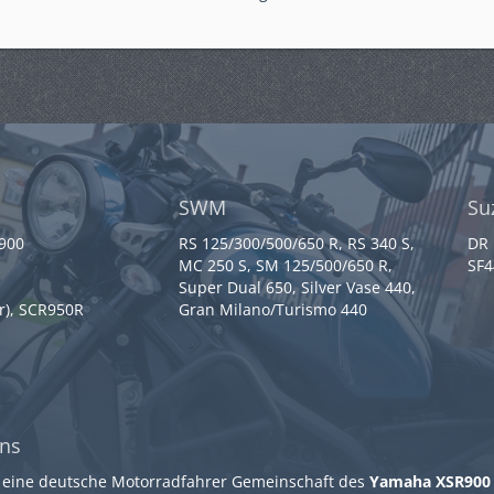
SWM
Su
 900
RS 125/300/500/650 R, RS 340 S,
DR 
MC 250 S, SM 125/500/650 R,
SF4
Super Dual 650, Silver Vase 440,
r), SCR950R
Gran Milano/Turismo 440
ns
 eine deutsche Motorradfahrer Gemeinschaft des
Yamaha XSR900