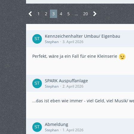
1
2
3
4
5
…
20
Kennzeichenhalter Umbau/ Eigenbau
Stephan
3. April 2026
Perfekt, wäre ja ein Fall für eine Kleinserie
SPARK Auspuffanlage
Stephan
2. April 2026
...das ist eben wie immer - viel Geld, viel Musik/ w
Abmeldung
Stephan
1. April 2026