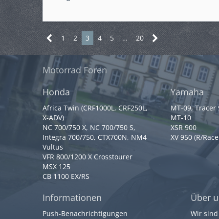
1
2
3
4
5
…
20
Motorrad Foren
Honda
Yamaha
Africa Twin (CRF1000L, CRF250L,
MT-09, Tracer
X-ADV)
MT-10
NC 700/750 X, NC 700/750 S,
XSR 900
Integra 700/750, CTX700N, NM4
XV 950 (R/Race
Vultus
VFR 800/1200 X Crosstourer
MSX 125
CB 1100 EX/RS
Informationen
Über u
Push-Benachrichtigungen
Wir sind