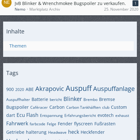
JvB Blinker & Wrenchmokee Bugspoiler zu verkaufen.
1
Nemo
Marktplatz Archiv
25. November 2020
Inhalte
Themen
Tags
Auspuff
Akrapovic
Auspuffanlage
900
ABE
2020
Blinker
Batterie
Bremse
Auspuffhalter
bericht
Brembo
Bugspoiler
Carbon
Custom
Caféracer
Carbon Tankhälften
club
Ecu Flash
dart
evotech
Entspannung
Erfahrungsbericht
exhaust
Fahrwerk
Fender
flyscreen
Fußrasten
farbcode
Felge
heck
Getriebe
halterung
Heckfender
Headwave