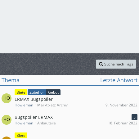
Suche nach Tags
Thema
Letzte Antwort
Biete
Zubehör
Gebot
ERMAX Bugspoiler
Howieman
Marktplatz Archiv
9. November 2022
Bugspoiler ERMAX
5
Howieman
Anbauteile
18. Februar 2022
Biete