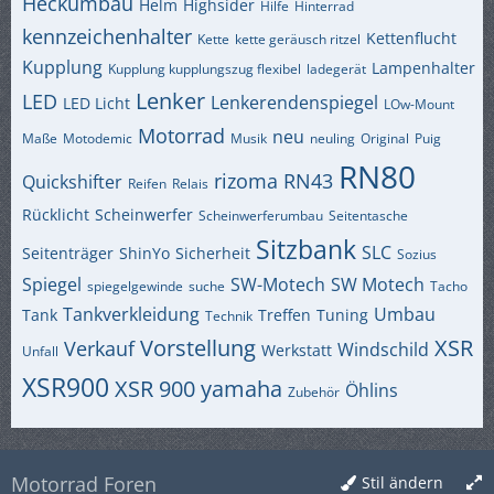
Heckumbau
Helm
Highsider
Hilfe
Hinterrad
kennzeichenhalter
Kettenflucht
Kette
kette geräusch ritzel
Kupplung
Lampenhalter
Kupplung kupplungszug flexibel
ladegerät
Lenker
LED
Lenkerendenspiegel
LED Licht
LOw-Mount
Motorrad
neu
Maße
Motodemic
Musik
neuling
Original
Puig
RN80
rizoma
RN43
Quickshifter
Reifen
Relais
Rücklicht
Scheinwerfer
Scheinwerferumbau
Seitentasche
Sitzbank
SLC
Seitenträger
ShinYo
Sicherheit
Sozius
Spiegel
SW-Motech
SW Motech
spiegelgewinde
suche
Tacho
Tankverkleidung
Umbau
Tank
Treffen
Tuning
Technik
Vorstellung
XSR
Verkauf
Windschild
Werkstatt
Unfall
XSR900
XSR 900
yamaha
Öhlins
Zubehör
Motorrad Foren
Stil ändern