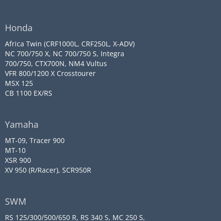
Honda
Africa Twin (CRF1000L, CRF250L, X-ADV)
NC 700/750 X, NC 700/750 S, Integra
700/750, CTX700N, NM4 Vultus
VFR 800/1200 X Crosstourer
MSX 125
CB 1100 EX/RS
Yamaha
MT-09, Tracer 900
MT-10
XSR 900
XV 950 (R/Racer), SCR950R
SWM
RS 125/300/500/650 R, RS 340 S, MC 250 S,