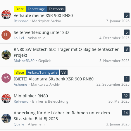
Biete
Fahrzeuge
Festpreis
Verkaufe meine XSR 900 RN80
5
Reinhard
Marktplatz Archiv
7. Januar 2026
Seitenverkleidung unter Sitz
5
Lol Lel
Anbauteile
4. Dezember 2025
RN80 SW-Motech SLC Träger mit Q-Bag Seitentaschen
8
Projekt
MaHoeRN80
Gepäck
5. November 2025
Biete
Anbau/Tuningteile
VB
[BIETE] Alcantara Sitzbank XSR 900 RN80
1
Ashome
Marktplatz Archiv
22. September 2025
Miniblinker RN80
32
Reinhard
Blinker & Beleuchtung
30. Mai 2025
Abdeckung für die Löcher im Rahmen unter dem
14
Sitz, siehe Bild BJ 2023
Qualle
Allgemein
3. Januar 2025