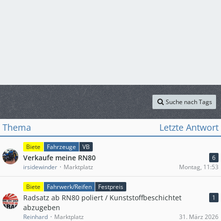
Suche nach Tags
Thema
Letzte Antwort
Biete
Fahrzeuge
VB
Verkaufe meine RN80
6
irsidewinder
Marktplatz
Montag, 11:53
Biete
Fahrwerk/Reifen
Festpreis
Radsatz ab RN80 poliert / Kunststoffbeschichtet
1
abzugeben
Reinhard
Marktplatz
31. März 2026