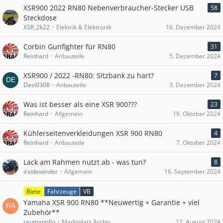
XSR900 2022 RN80 Nebenverbraucher-Stecker USB
58
Steckdose
XSR_2k22
Elektrik & Elektronik
16. Dezember 2024
Corbin Gunfighter für RN80
31
Reinhard
Anbauteile
5. Dezember 2024
XSR900 / 2022 -RN80: Sitzbank zu hart?
7
Desi0308
Anbauteile
3. Dezember 2024
Was ist besser als eine XSR 900???
23
Reinhard
Allgemein
19. Oktober 2024
Kühlerseitenverkleidungen XSR 900 RN80
4
Reinhard
Anbauteile
7. Oktober 2024
Lack am Rahmen nutzt ab - was tun?
8
irsidewinder
Allgemein
16. September 2024
Biete
Fahrzeuge
VB
Yamaha XSR 900 RN80 **Neuwertig + Garantie + viel
Zubehör**
raumapollo
Marktplatz Archiv
12. August 2024