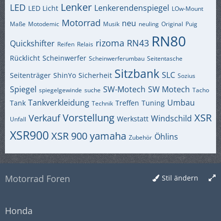
Lenker
LED
Lenkerendenspiegel
LED Licht
LOw-Mount
Motorrad
neu
Maße
Motodemic
Musik
neuling
Original
Puig
RN80
rizoma
RN43
Quickshifter
Reifen
Relais
Rücklicht
Scheinwerfer
Scheinwerferumbau
Seitentasche
Sitzbank
SLC
Seitenträger
ShinYo
Sicherheit
Sozius
Spiegel
SW-Motech
SW Motech
spiegelgewinde
suche
Tacho
Tankverkleidung
Umbau
Tank
Treffen
Tuning
Technik
Vorstellung
XSR
Verkauf
Windschild
Werkstatt
Unfall
XSR900
XSR 900
yamaha
Öhlins
Zubehör
Motorrad Foren
Stil ändern
Honda