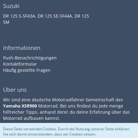
Suzuki
DR 125 S-SF43A, DR 125 SE-SF44A, DR 125
SM
Informationen
Push-Benachrichtigungen
Kontaktformular
Häufig gestellte Fragen
Über uns
Wir sind eine deutsche Motorradfahrer Gemeinschaft des
Yamaha XSR900
Motorrad. Bei uns findest du jede menge
hilfreicher Tipps, anhand derer du deine Erfahrung über das
Motorrad aufbauen kannst.
Diese Seite verwendet Cookies. Durch die Nutzung unserer Seite erklären
Sie sich damit einverstanden, dass wir Cookies setzen.
Community-Software:
WoltLab
Impressum
Datenschutz