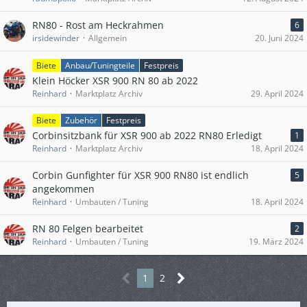
RN80 - Rost am Heckrahmen
6
irsidewinder
Allgemein
20. Juni 2024
Biete
Anbau/Tuningteile
Festpreis
Klein Höcker XSR 900 RN 80 ab 2022
Reinhard
Marktplatz Archiv
29. April 2024
Biete
Zubehör
Festpreis
Corbinsitzbank für XSR 900 ab 2022 RN80 Erledigt
1
Reinhard
Marktplatz Archiv
18. April 2024
Corbin Gunfighter für XSR 900 RN80 ist endlich
5
angekommen
Reinhard
Umbauten / Tuning
18. April 2024
RN 80 Felgen bearbeitet
2
Reinhard
Umbauten / Tuning
19. März 2024
1
2