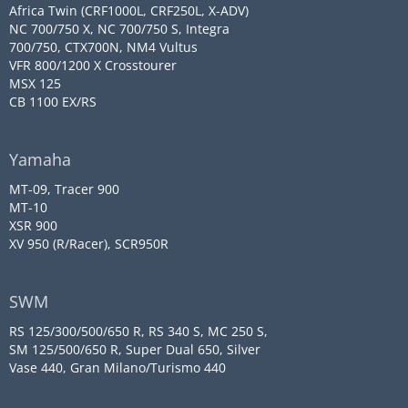
Africa Twin (CRF1000L, CRF250L, X-ADV)
NC 700/750 X, NC 700/750 S, Integra
700/750, CTX700N, NM4 Vultus
VFR 800/1200 X Crosstourer
MSX 125
CB 1100 EX/RS
Yamaha
MT-09, Tracer 900
MT-10
XSR 900
XV 950 (R/Racer), SCR950R
SWM
RS 125/300/500/650 R, RS 340 S, MC 250 S,
SM 125/500/650 R, Super Dual 650, Silver
Vase 440, Gran Milano/Turismo 440