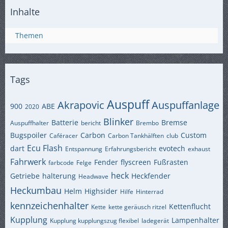
Inhalte
Themen
Tags
Auspuff
Akrapovic
Auspuffanlage
900
ABE
2020
Blinker
Batterie
Bremse
Auspuffhalter
bericht
Brembo
Bugspoiler
Carbon
Custom
Caféracer
Carbon Tankhälften
club
Ecu Flash
dart
evotech
Entspannung
Erfahrungsbericht
exhaust
Fahrwerk
Fender
flyscreen
Fußrasten
farbcode
Felge
heck
Getriebe
halterung
Heckfender
Headwave
Heckumbau
Helm
Highsider
Hilfe
Hinterrad
kennzeichenhalter
Kettenflucht
Kette
kette geräusch ritzel
Kupplung
Lampenhalter
Kupplung kupplungszug flexibel
ladegerät