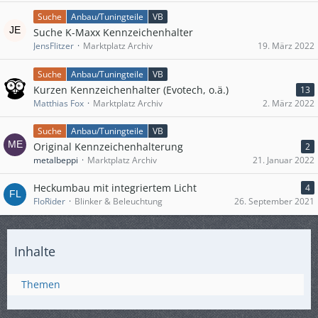
Suche
Anbau/Tuningteile
VB
Suche K-Maxx Kennzeichenhalter
JensFlitzer
Marktplatz Archiv
19. März 2022
Suche
Anbau/Tuningteile
VB
Kurzen Kennzeichenhalter (Evotech, o.ä.)
13
Matthias Fox
Marktplatz Archiv
2. März 2022
Suche
Anbau/Tuningteile
VB
Original Kennzeichenhalterung
2
metalbeppi
Marktplatz Archiv
21. Januar 2022
Heckumbau mit integriertem Licht
4
FloRider
Blinker & Beleuchtung
26. September 2021
Inhalte
Themen