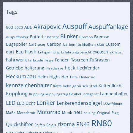
Tags
Auspuff
Akrapovic
Auspuffanlage
900
ABE
2020
Blinker
Batterie
Bremse
Auspuffhalter
bericht
Brembo
Bugspoiler
Carbon
Custom
Caféracer
Carbon Tankhälften
club
Ecu Flash
dart
evotech
Entspannung
Erfahrungsbericht
exhaust
Fahrwerk
Fender
flyscreen
Fußrasten
farbcode
Felge
heck
Getriebe
halterung
Heckfender
Headwave
Heckumbau
Helm
Highsider
Hilfe
Hinterrad
kennzeichenhalter
Kettenflucht
Kette
kette geräusch ritzel
Kupplung
Lampenhalter
Kupplung kupplungszug flexibel
ladegerät
Lenker
LED
Lenkerendenspiegel
LED Licht
LOw-Mount
Motorrad
neu
Maße
Motodemic
Musik
neuling
Original
Puig
RN80
rizoma
RN43
Quickshifter
Reifen
Relais