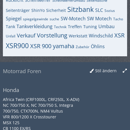
Rücklicht
Scheinwerfer
Scheinwerferumbau
Seitentasche
Sitzbank
SLC
Seitenträger
ShinYo
Sicherheit
Sozius
Spiegel
SW-Motech
SW Motech
spiegelgewinde
suche
Tacho
Tankverkleidung
Umbau
Tank
Treffen
Tuning
Technik
Vorstellung
XSR
Verkauf
Windschild
Werkstatt
Unfall
XSR900
XSR 900
yamaha
Öhlins
Zubehör
Motorrad Foren
Stil ändern
Honda
Africa Twin (CRF1000L, CRF250L, X-ADV)
NC 700/750 X, NC 700/750 S, Integra
700/750, CTX700N, NM4 Vultus
VFR 800/1200 X Crosstourer
MSX 125
CB 1100 EX/RS