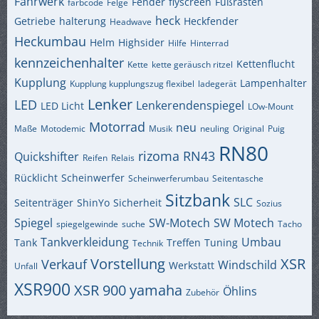
Fahrwerk
Fender
flyscreen
Fußrasten
farbcode
Felge
heck
Getriebe
halterung
Heckfender
Headwave
Heckumbau
Helm
Highsider
Hilfe
Hinterrad
kennzeichenhalter
Kettenflucht
Kette
kette geräusch ritzel
Kupplung
Lampenhalter
Kupplung kupplungszug flexibel
ladegerät
Lenker
LED
Lenkerendenspiegel
LED Licht
LOw-Mount
Motorrad
neu
Maße
Motodemic
Musik
neuling
Original
Puig
RN80
rizoma
RN43
Quickshifter
Reifen
Relais
Rücklicht
Scheinwerfer
Scheinwerferumbau
Seitentasche
Sitzbank
SLC
Seitenträger
ShinYo
Sicherheit
Sozius
Spiegel
SW-Motech
SW Motech
spiegelgewinde
suche
Tacho
Tankverkleidung
Umbau
Tank
Treffen
Tuning
Technik
Vorstellung
XSR
Verkauf
Windschild
Werkstatt
Unfall
XSR900
XSR 900
yamaha
Öhlins
Zubehör