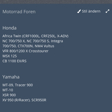
Motorrad Foren
Stil ändern
Honda
Africa Twin (CRF1000L, CRF250L, X-ADV)
NC 700/750 X, NC 700/750 S, Integra
700/750, CTX700N, NM4 Vultus
VFR 800/1200 X Crosstourer
MSX 125
CB 1100 EX/RS
Yamaha
MT-09, Tracer 900
MT-10
XSR 900
XV 950 (R/Racer), SCR950R