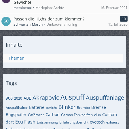
Gewichte
metalbeppi
Marktplatz Archiv
16. Februar 2021
Passen die Highsider zum klemmen?
10
Schwarten_Martin
Umbauten / Tuning
15. Juli 2020
Inhalte
Themen
Tags
Auspuff
Akrapovic
Auspuffanlage
900
ABE
2020
Blinker
Batterie
Bremse
Auspuffhalter
bericht
Brembo
Bugspoiler
Carbon
Custom
Caféracer
Carbon Tankhälften
club
Ecu Flash
dart
evotech
Entspannung
Erfahrungsbericht
exhaust