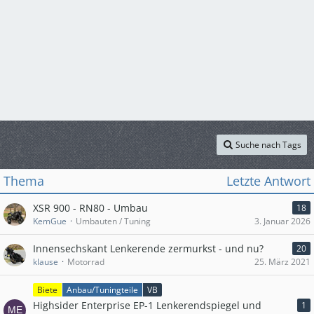
Suche nach Tags
Thema
Letzte Antwort
XSR 900 - RN80 - Umbau
18
KemGue
Umbauten / Tuning
3. Januar 2026
Innensechskant Lenkerende zermurkst - und nu?
20
klause
Motorrad
25. März 2021
Biete
Anbau/Tuningteile
VB
Highsider Enterprise EP-1 Lenkerendspiegel und
1