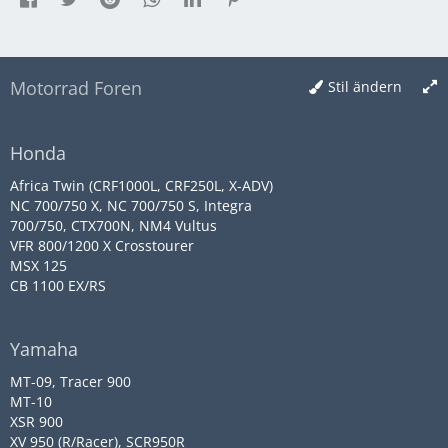
Motorrad Foren
Stil ändern
Honda
Africa Twin (CRF1000L, CRF250L, X-ADV)
NC 700/750 X, NC 700/750 S, Integra
700/750, CTX700N, NM4 Vultus
VFR 800/1200 X Crosstourer
MSX 125
CB 1100 EX/RS
Yamaha
MT-09, Tracer 900
MT-10
XSR 900
XV 950 (R/Racer), SCR950R