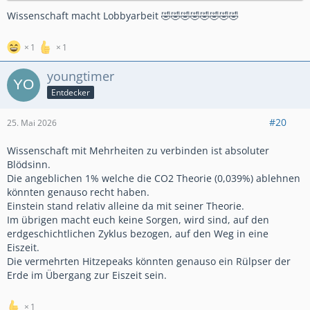
Wissenschaft predigen aber nicht einmal Aufzeichnungen
googlen können.
Wissenschaft macht Lobbyarbeit 🤣🤣🤣🤣🤣🤣🤣🤣
Du hast zwar Ahnung von Bikes, das schätze ich wirklich. Aber
1
1
es gibt Themen da muss selbst ich mich raushalten weil mir
auch die Fachkompetenz fehlt.
youngtimer
Entdecker
Ich finds übrigens gut, dass Österreich die Strecken anständig
absichert.
#20
25. Mai 2026
Wissenschaft mit Mehrheiten zu verbinden ist absoluter
Blödsinn.
Die angeblichen 1% welche die CO2 Theorie (0,039%) ablehnen
könnten genauso recht haben.
Einstein stand relativ alleine da mit seiner Theorie.
Im übrigen macht euch keine Sorgen, wird sind, auf den
erdgeschichtlichen Zyklus bezogen, auf den Weg in eine
Eiszeit.
Die vermehrten Hitzepeaks könnten genauso ein Rülpser der
Erde im Übergang zur Eiszeit sein.
1