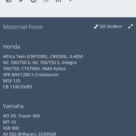
Motorrad Foren
Stil ändern
Honda
Africa Twin (CRF1000L, CRF250L, X-ADV)
NC 700/750 X, NC 700/750 S, Integra
700/750, CTX700N, NM4 Vultus
VFR 800/1200 X Crosstourer
MSX 125
CB 1100 EX/RS
Yamaha
MT-09, Tracer 900
MT-10
XSR 900
XV 950 (R/Racer), SCR950R