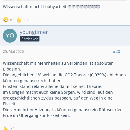
Wissenschaft predigen aber nicht einmal Aufzeichnungen
googlen können.
Wissenschaft macht Lobbyarbeit 🤣🤣🤣🤣🤣🤣🤣🤣
Du hast zwar Ahnung von Bikes, das schätze ich wirklich. Aber
1
1
es gibt Themen da muss selbst ich mich raushalten weil mir
auch die Fachkompetenz fehlt.
youngtimer
Entdecker
Ich finds übrigens gut, dass Österreich die Strecken anständig
absichert.
#20
25. Mai 2026
Wissenschaft mit Mehrheiten zu verbinden ist absoluter
Blödsinn.
Die angeblichen 1% welche die CO2 Theorie (0,039%) ablehnen
könnten genauso recht haben.
Einstein stand relativ alleine da mit seiner Theorie.
Im übrigen macht euch keine Sorgen, wird sind, auf den
erdgeschichtlichen Zyklus bezogen, auf den Weg in eine
Eiszeit.
Die vermehrten Hitzepeaks könnten genauso ein Rülpser der
Erde im Übergang zur Eiszeit sein.
1