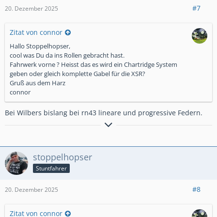
meinen Enkeln erzählen kann
. Sobald der Kram mit
#7
20. Dezember 2025
dem KBA geregelt ist können dann auch alle anderen Kenner
des schönsten Mopeds mit CP3 Herz in den Genuß der
Produkte aus dem Hause Wilbers werden. Der Fachmensch
Zitat von connor
sprach von 2-3 Monaten. Preislich sind sie mir für meine
Hallo Stoppelhopser,
Bereitschaft auch noch entgegen gekommen, was ich als
cool was Du da ins Rollen gebracht hast.
feinen Zug empfinde. In fünf Wochen sollte alles fertig sein.
Fahrwerk vorne ? Heisst das es wird ein Chartridge System
Das nenne ich mal ein nettes Weihnachtsgeschenk! Ich werde
geben oder gleich komplette Gabel für die XSR?
berichten wie es dann läuft.
Gruß aus dem Harz
connor
Entspannte Grüße
Stoppelhopser
Bei Wilbers bislang bei rn43 lineare und progressive Federn.
Cu Mick
____________________________________
Ich fahr zur Hölle, braucht wer was?
stoppelhopser
Stuntfahrer
#8
20. Dezember 2025
Zitat von connor