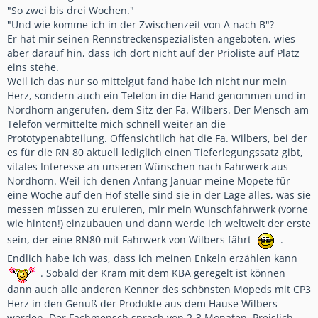
"So zwei bis drei Wochen."
"Und wie komme ich in der Zwischenzeit von A nach B"?
Er hat mir seinen Rennstreckenspezialisten angeboten, wies
aber darauf hin, dass ich dort nicht auf der Prioliste auf Platz
eins stehe.
Weil ich das nur so mittelgut fand habe ich nicht nur mein
Herz, sondern auch ein Telefon in die Hand genommen und in
Nordhorn angerufen, dem Sitz der Fa. Wilbers. Der Mensch am
Telefon vermittelte mich schnell weiter an die
Prototypenabteilung. Offensichtlich hat die Fa. Wilbers, bei der
es für die RN 80 aktuell lediglich einen Tieferlegungssatz gibt,
vitales Interesse an unseren Wünschen nach Fahrwerk aus
Nordhorn. Weil ich denen Anfang Januar meine Mopete für
eine Woche auf den Hof stelle sind sie in der Lage alles, was sie
messen müssen zu eruieren, mir mein Wunschfahrwerk (vorne
wie hinten!) einzubauen und dann werde ich weltweit der erste
sein, der eine RN80 mit Fahrwerk von Wilbers fährt
.
Endlich habe ich was, dass ich meinen Enkeln erzählen kann
. Sobald der Kram mit dem KBA geregelt ist können
dann auch alle anderen Kenner des schönsten Mopeds mit CP3
Herz in den Genuß der Produkte aus dem Hause Wilbers
werden. Der Fachmensch sprach von 2-3 Monaten. Preislich