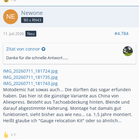
Newone
´80 s RN43
#4.784
11. Juli 2026
Neu
Zitat von connor
Danke für die schnelle Antwort......
IMG_20260711_181724.jpg
IMG_20260711_181735.jpg
IMG_20260711_181743.jpg
Motodemic hat sowas auch... Die dürften das sogar erfunden
haben. Das hier ist die günstige Variante aus China von
Aliexpress. Besteht aus Tachoabdeckung hinten, Blende und
darauf abgestimmte Halterung. Montage hat damals gut
funktioniert, sieht bisher aus wie neu... ca. 1,5 Jahre montiert.
Heißt glaube ich "Gauge relocation Kit" oder so ähnlich...
1