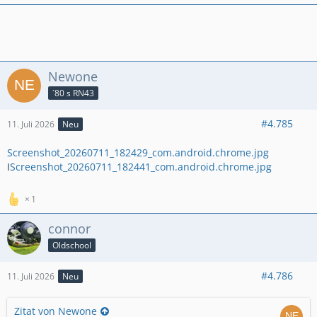
Newone
´80 s RN43
#4.785
11. Juli 2026
Neu
Screenshot_20260711_182429_com.android.chrome.jpg
I
Screenshot_20260711_182441_com.android.chrome.jpg
1
connor
Oldschool
#4.786
11. Juli 2026
Neu
Zitat von Newone