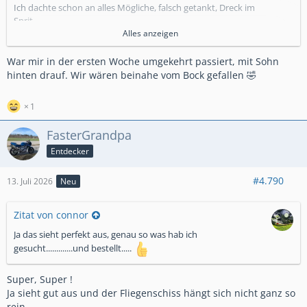
Ich dachte schon an alles Mögliche, falsch getankt, Dreck im
Sprit, ...
Alles anzeigen
Stellt sich heraus ich war wohl an den Mode-Schalter
gekommen und kurzzeitig in 4 statt 1 unterwegs
das ist
War mir in der ersten Woche umgekehrt passiert, mit Sohn
hinten drauf. Wir wären beinahe vom Bock gefallen 🤣
mir auch noch nie passiert
1
FasterGrandpa
Entdecker
#4.790
13. Juli 2026
Neu
Zitat von connor
Ja das sieht perfekt aus, genau so was hab ich
gesucht.............und bestellt.....
Super, Super !
Ja sieht gut aus und der Fliegenschiss hängt sich nicht ganz so
rein.