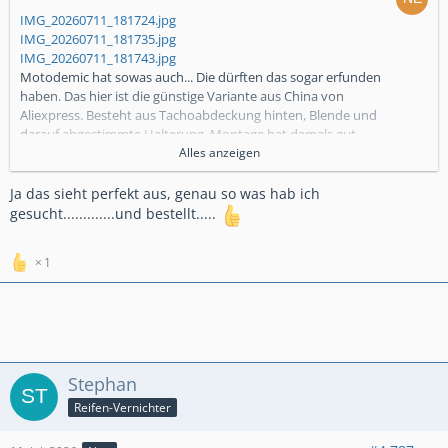
IMG_20260711_181724.jpg
IMG_20260711_181735.jpg
IMG_20260711_181743.jpg
Motodemic hat sowas auch... Die dürften das sogar erfunden
haben. Das hier ist die günstige Variante aus China von
Aliexpress. Besteht aus Tachoabdeckung hinten, Blende und
darauf abgestimmte Halterung. Montage hat damals gut
funktioniert, sieht bisher aus wie neu... ca. 1,5 Jahre montiert.
Alles anzeigen
Heißt glaube ich "Gauge relocation Kit" oder so ähnlich...
Ja das sieht perfekt aus, genau so was hab ich
gesucht.............und bestellt.....
1
Stephan
Reifen-Vernichter