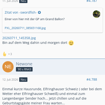
#4.787
11. Juli 2026
Neu
Zitat von -swordfish-
Einer von hier mit der GP am Grand Ballon?
PXL_20260711_085651168.jpg
20260711_145358.jpg
Bin auf dem Weg dahin und morgen dort
3
Newone
´80 s RN43
#4.788
12. Juli 2026
Neu
Einmal kurze Hausrunde, Elfringhauser Schweiz ( oder bei dem
Wetter eher Elfringhauser Schweiß) und einmal zum
Langenberger Sender hoch... Jetzt chillen und auf die
Geburtstagsgäste meiner Frau warten...